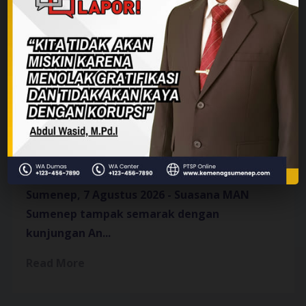
Anggota DPR RI Hj. Ansari
Kunjungi MAN Sumenep,
Motivasi Siswa Jadi
Pemimpin Masa Depan
Sumenep, 7 Agustus 2026
- Suasana MAN
Sumenep tampak semarak dengan
kunjungan An...
Read More