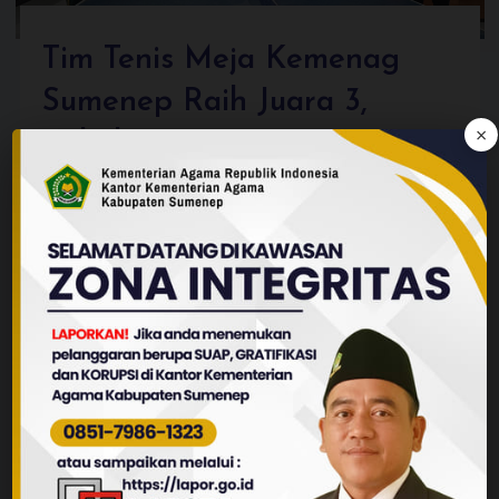
Tim Tenis Meja Kemenag
Sumenep Raih Juara 3,
×
Buktikan Semangat
Sportivitas ASN
Kab.Sumenep (Kemenag) — Tim tenis meja
Kementerian Agama Kabupaten Sumenep
berhasil meraih
Read More