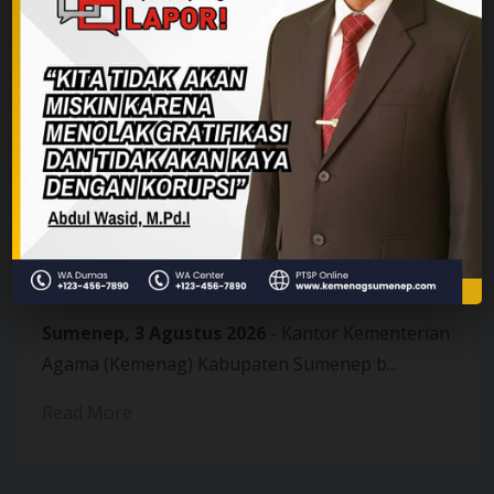
Sinergi Kemenag dan
Lembaga Zakat Wujudkan
Rumah Layak Huni bagi
Warga Ambunten
Sumenep, 3 Agustus 2026
- Kantor Kementerian
Agama (Kemenag) Kabupaten Sumenep b...
Read More