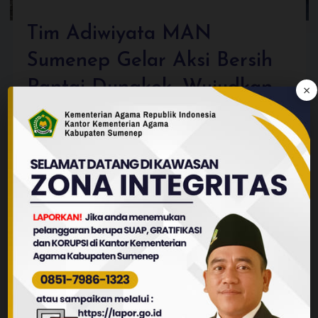
Tim Adiwiyata MAN
Sumenep Gelar Aksi Bersih
Pantai Dungkek, Wujudkan
×
Kepedulian Lingkungan
Sumenep, 3 Agustus 2026
- Tim Adiwiyata MAN
Sumenep (UltraMAN) menggelar aksi ke...
Read More