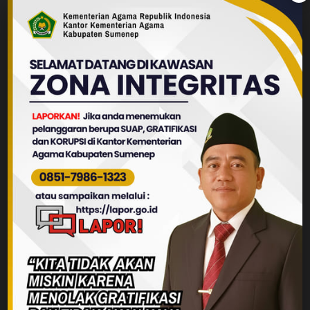
Dokumentasi Kementerian Agama.
Atasan PPID
| Kepala Kantor Kementerian Agama
Kabupaten Sumenep
PPID |
Kepala Sub Bagian Tata Usaha
Kantor Kantor Kementerian Agama Kabupaten
Sumenep
Alamat
| Jalan KH. Agussalim No. 286
Sumenep
Wa center
| 085179891323
Email
| kemenagsumenep@kemenag.go.id
Website
| https://kemenagsumenep.com/data-
publik/ppid
Tags :
Kantor Kementerian Agama Kabupaten Sumenep