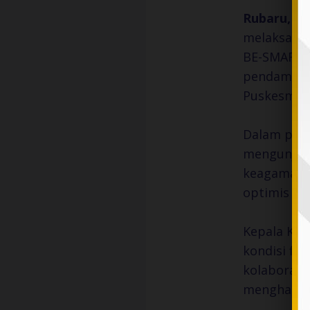
Rubaru, 11 
melaksanak
BE-SMART P
pendamping
Puskesmas 
Dalam pela
mengunjung
keagamaan,
optimis da
Kepala KUA
kondisi fis
kolaborasi
menghadirk