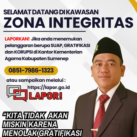
Juni 2026
– KUA Kecamatan Rubaru bersama Puske
an kegiatan RESPIR-1 (Relaksasi Spiritual) sebagai 
D IPARI Kabupaten Sumenep. Kegiatan ini bertuju
an spiritual kepada pasien yang sedang menjalani
Rubaru, Kamis (11/6).
ksanaannya, penyuluh agama KUA Rubaru bersama 
i pasien di ruang perawatan. Melalui doa bersama,
 serta penguatan mental dan spiritual, pasien diaj
n tenang selama menjalani proses pengobatan.
 Rubaru menegaskan bahwa kesehatan tidak hanya
ik, tetapi juga mencakup aspek mental dan spiritual.
 antara penyuluh agama dan tenaga kesehatan dinil
an pelayanan yang lebih menyeluruh kepada masya