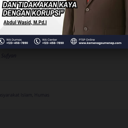
esmas Rubaru menyambut positif kegiatan terseb
 dukungan psikologis dan spiritual bagi pasien ser
ngusung semangat
“Puskesmas sembuhkan raga, KUA 
SPIR-1 diharapkan terus menjadi sarana pelayanan 
asyarakat menjaga kesehatan fisik sekaligus kete
 Sufyan
syarakat Islam, Humas