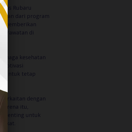
smas Rubaru
bagian dari program
an memberikan
 perawatan di
tenaga kesehatan
 motivasi
ak untuk tetap
 berkaitan dengan
 Karena itu,
ai penting untuk
rakat.