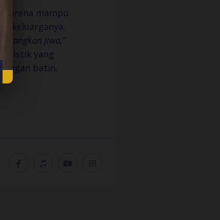
ut karena mampu
ta keluarganya.
tenangkan jiwa,”
holistik yang
nangan batin.