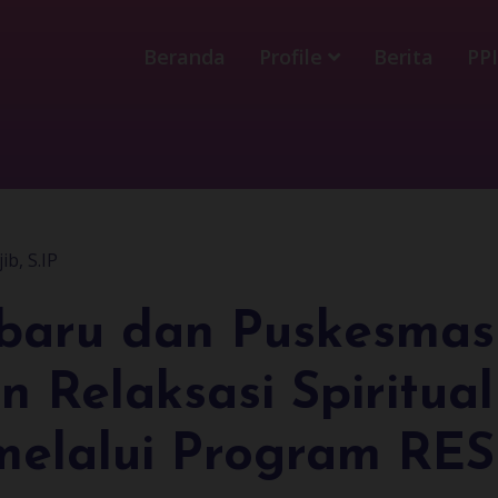
Beranda
Profile
Berita
PP
ib, S.IP
baru dan Puskesmas
n Relaksasi Spiritual
melalui Program RES